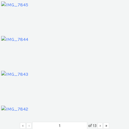
«
‹
of
13
›
»