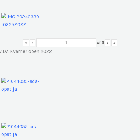
«
‹
of
5
›
»
ADA Kvarner open 2022