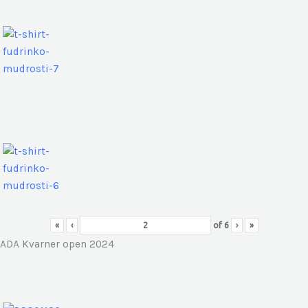
«
‹
of
6
›
»
ADA Kvarner open 2024