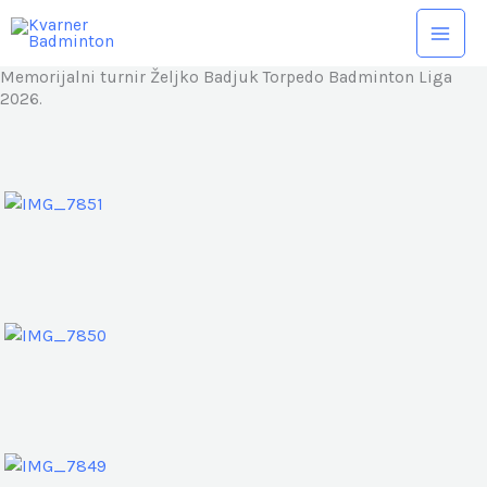
Skip
to
content
Memorijalni turnir Željko Badjuk Torpedo Badminton Liga
2026.