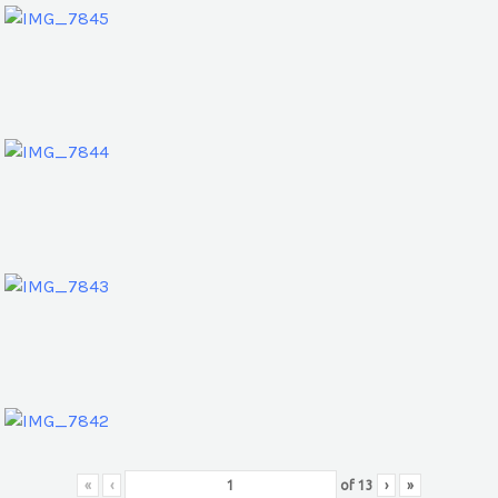
«
‹
of
13
›
»