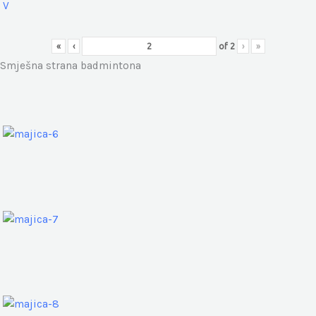
«
‹
of
2
›
»
Smješna strana badmintona