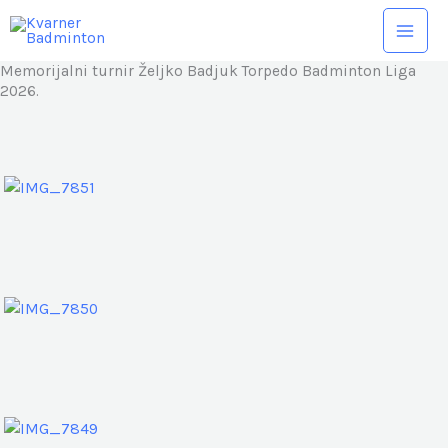
Skip
to
content
Memorijalni turnir Željko Badjuk Torpedo Badminton Liga
2026.