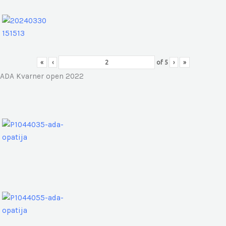
«
‹
of
5
›
»
ADA Kvarner open 2022