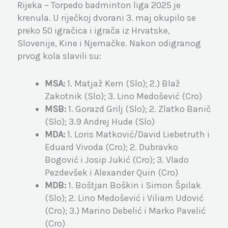
Rijeka – Torpedo badminton liga 2025 je
krenula. U riječkoj dvorani 3. maj okupilo se
preko 50 igračica i igrača iz Hrvatske,
Slovenije, Kine i Njemačke. Nakon odigranog
prvog kola slavili su:
MSA:
1. Matjaž Kern (Slo); 2.) Blaž
Zakotnik (Slo); 3. Lino Medošević (Cro)
MSB:
1. Gorazd Grilj (Slo); 2. Zlatko Banič
(Slo); 3.9 Andrej Hude (Slo)
MDA:
1. Loris Matković/David Liebetruth i
Eduard Vivoda (Cro); 2. Dubravko
Bogović i Josip Jukić (Cro); 3. Vlado
Pezdevšek i Alexander Quin (Cro)
MDB:
1. Boštjan Boškin i Simon Špilak
(Slo); 2. Lino Medošević i Viliam Udović
(Cro); 3.) Marino Debelić i Marko Pavelić
(Cro)